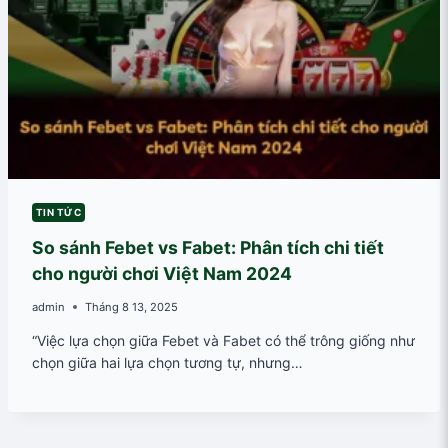
TIN TỨC
So sánh Febet vs Fabet: Phân tích chi tiết
cho người chơi Việt Nam 2024
admin
Tháng 8 13, 2025
“Việc lựa chọn giữa Febet và Fabet có thể trông giống như
chọn giữa hai lựa chọn tương tự, nhưng…