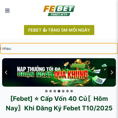
Skip
to
content
FEBET 👍 TẶNG 5M MỖI NGÀY
[Febet] ⭐ Cấp Vốn 40 Củ〖Hôm
Nay〗Khi Đăng Ký Febet T10/2025