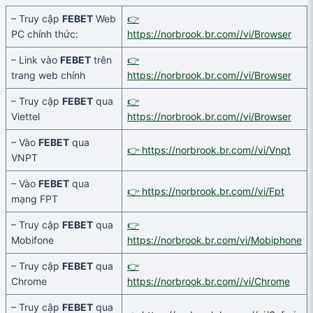
– Truy cập
FEBET
Web
👉
PC chính thức:
https://norbrook.br.com//vi/Browser
– Link vào
FEBET
trên
👉
trang web chính
https://norbrook.br.com//vi/Browser
– Truy cập
FEBET
qua
👉
Viettel
https://norbrook.br.com//vi/Browser
– Vào
FEBET
qua
👉 https://norbrook.br.com//vi/Vnpt
VNPT
– Vào
FEBET
qua
👉 https://norbrook.br.com//vi/Fpt
mạng FPT
– Truy cập
FEBET
qua
👉
Mobifone
https://norbrook.br.com/vi/Mobiphone
– Truy cập
FEBET
qua
👉
Chrome
https://norbrook.br.com//vi/Chrome
– Truy cập
FEBET
qua