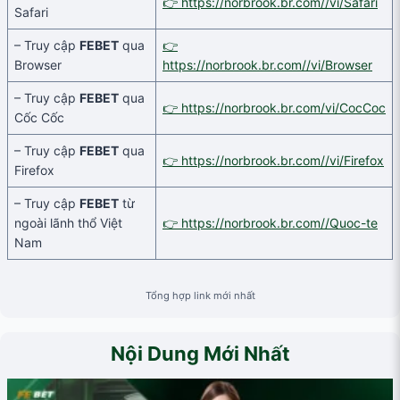
👉 https://norbrook.br.com//vi/Safari
Safari
– Truy cập
FEBET
qua
👉
Browser
https://norbrook.br.com//vi/Browser
– Truy cập
FEBET
qua
👉 https://norbrook.br.com/vi/CocCoc
Cốc Cốc
– Truy cập
FEBET
qua
👉 https://norbrook.br.com//vi/Firefox
Firefox
– Truy cập
FEBET
từ
ngoài lãnh thổ Việt
👉 https://norbrook.br.com//Quoc-te
Nam
Tổng hợp link mới nhất
Nội Dung Mới Nhất