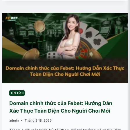
TIN TỨC
Domain chính thức của Febet: Hướng Dẫn
Xác Thực Toàn Diện Cho Người Chơi Mới
admin
Tháng 8 18, 2025