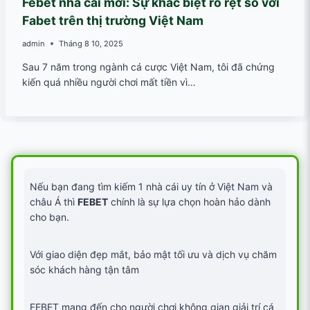
Febet nhà cái mới: Sự khác biệt rõ rệt so với
Fabet trên thị trường Việt Nam
admin
Tháng 8 10, 2025
Sau 7 năm trong ngành cá cược Việt Nam, tôi đã chứng
kiến quá nhiều người chơi mất tiền vì…
Nếu bạn đang tìm kiếm 1 nhà cái uy tín ở Việt Nam và
châu Á thì
FEBET
chính là sự lựa chọn hoàn hảo dành
cho bạn.
Với giao diện đẹp mắt, bảo mật tối ưu và dịch vụ chăm
sóc khách hàng tận tâm
FEBET mang đến cho người chơi không gian giải trí cá