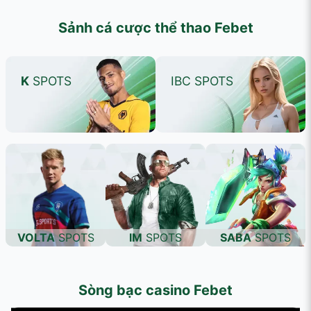
Sảnh cá cược thể thao Febet
K
SPOTS
IBC SPOTS
IM
SPOTS
SABA
SPOTS
VOLTA
SPOTS
Sòng bạc casino Febet