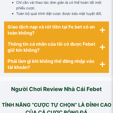
Chỉ cần vài thao tác đơn giản là có thể hoàn tất một
phiếu cược.
Toàn bộ quá trình đặt cược được bảo mật tuyệt đối.
Giao dịch nạp và rút tiền tại Fe bet có an
toàn không?
Thông tin cá nhân của tôi có được Febet
giữ kín không?
Phải làm gì khi không thể đăng nhập vào
tài khoản?
Người Chơi Review Nhà Cái Febet
TÍNH NĂNG “CƯỢC TỰ CHỌN” LÀ ĐỈNH CAO
CỦA CÁ CƯỢC BÓNG ĐÁ