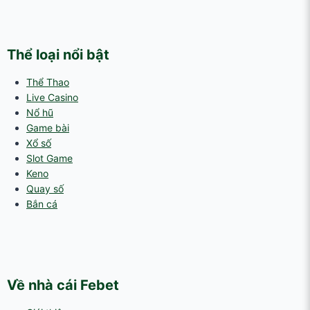
FEBET có dịch vụ chăm sóc khách hàng tận
tâm
FEBET có phương thức thanh toán tiện lợi
Thể loại nổi bật
Khuyến mãi hấp dẫn tại FEBET
Hướng dẫn đăng ký tài khoản FEBET
Thể Thao
Hướng dẫn nạp tiền và rút tiền FEBET
Live Casino
Nạp tiền FEBET qua Codepay
Nổ hũ
Nạp tiền FEBET qua ví điện tử
Game bài
Nạp tiền FEBET qua thẻ cào
Xổ số
Nạp tiền FEBET qua tiền ảo
Slot Game
Hướng dẫn rút tiền FEBET
Keno
Những câu hỏi thường gặp về FEBET
Quay số
1. FEBET có uy tín và an toàn ko?
Bắn cá
2. Làm sao để nạp tiền vào FEBET?
3. Rút tiền FEBET về có mất phí ko? Bao
lâu thì nhận được tiền?
4. Chơi game tại FEBET có cần tải app
ko?
Về nhà cái Febet
5. Nếu bị lỗi khi vào FEBET thì phải làm
sao?