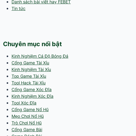
Danh sách bài viết hay FEBET
Tin tức
Chuyên mục nổi bật
Kinh Nghiệm Cá Độ Bóng Đá
Cổng Game Tài Xỉu
Kinh Nghiệm Tài Xỉu
Top Game Tài Xỉu
Tool Hack Tài Xỉu
Cổng Game Xóc Đĩa
Kinh Nghiệm Xóc Đĩa
Tool Xóc Đĩa
Cổng Game Nổ Hũ
Mẹo Chơi Nổ Hũ
Trò Chơi Nổ Hũ
Cổng Game Bài