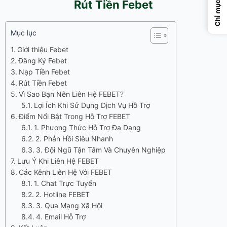
Rút Tiền Febet
Chỉ mục
Mục lục
Giới thiệu Febet
Đăng Ký Febet
Nạp Tiền Febet
Rút Tiền Febet
Vì Sao Bạn Nên Liên Hệ FEBET?
Lợi Ích Khi Sử Dụng Dịch Vụ Hỗ Trợ
Điểm Nổi Bật Trong Hỗ Trợ FEBET
1. Phương Thức Hỗ Trợ Đa Dạng
2. Phản Hồi Siêu Nhanh
3. Đội Ngũ Tận Tâm Và Chuyên Nghiệp
Lưu Ý Khi Liên Hệ FEBET
Các Kênh Liên Hệ Với FEBET
1. Chat Trực Tuyến
2. Hotline FEBET
3. Qua Mạng Xã Hội
4. Email Hỗ Trợ