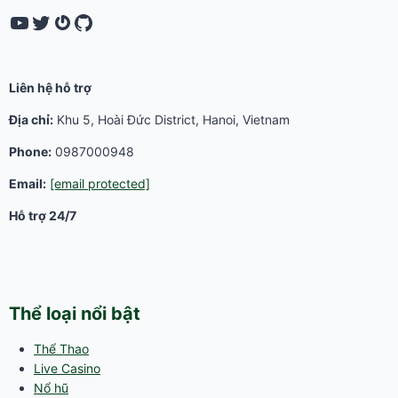
YouTube
Twitter
Gravatar
GitHub
Liên hệ hỗ trợ
Địa chỉ:
Khu 5, Hoài Đức District, Hanoi, Vietnam
Phone:
0987000948
Email:
[email protected]
Hỗ trợ 24/7
Thể loại nổi bật
Thể Thao
Live Casino
Nổ hũ