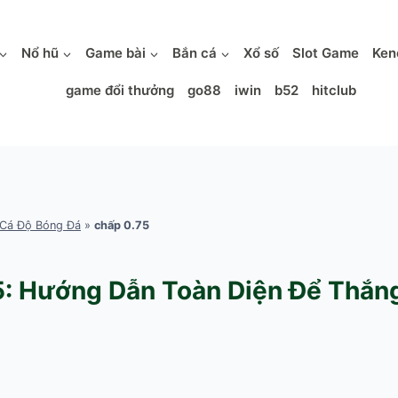
Nổ hũ
Game bài
Bắn cá
Xổ số
Slot Game
Ken
game đổi thưởng
go88
iwin
b52
hitclub
 Cá Độ Bóng Đá
»
chấp 0.75
5: Hướng Dẫn Toàn Diện Để Thắ