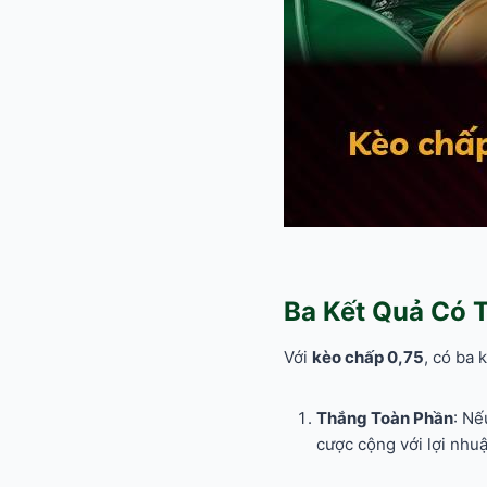
Ba Kết Quả Có 
Với
kèo chấp 0,75
, có ba 
Thắng Toàn Phần
: Nế
cược cộng với lợi nhuậ