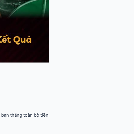
 bạn thắng toàn bộ tiền