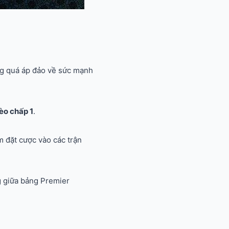
ng quá áp đảo về sức mạnh
èo chấp 1
.
m đặt cược vào các trận
g giữa bảng Premier