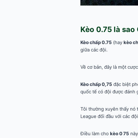
Kèo 0.75 là sao
Kèo chấp 0.75
(hay
kèo c
giữa các đội.
Về cơ bản, đây là một cượ
Kèo chấp 0,75
đặc biệt ph
quốc tế có đội được đánh g
Tôi thường xuyên thấy nó 
League đối đầu với các độ
Điều làm cho
kèo 0 75
này 