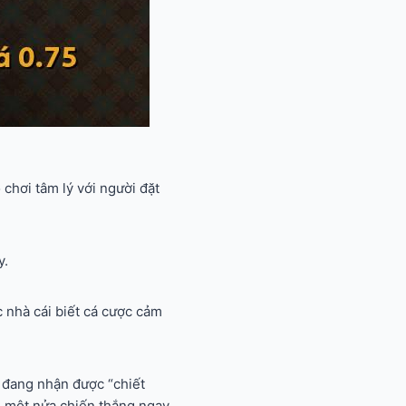
hơi tâm lý với người đặt
y.
c nhà cái biết cá cược cảm
 đang nhận được “chiết
ho một nửa chiến thắng ngay