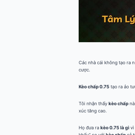
Các nhà cái không tạo ra
cược.
Kèo chấp 0.75
tạo ra ảo t
Tôi nhận thấy
kèo chấp
này
xúc tăng cao.
Họ đưa ra
kèo 0.75 là gì
vì
khấu” so với
kèo chấp
cả t