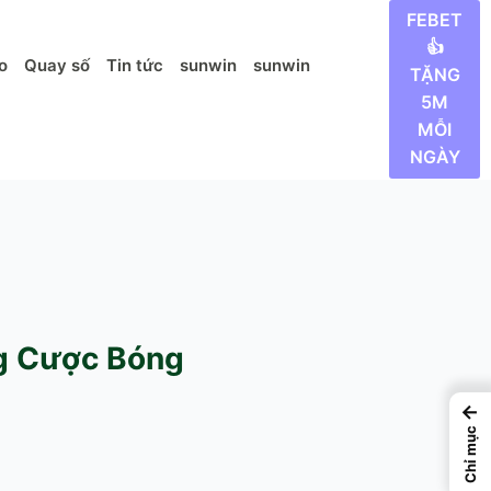
FEBET
👍
o
Quay số
Tin tức
sunwin
sunwin
TẶNG
5M
MỖI
NGÀY
ng Cược Bóng
←
Chỉ mục