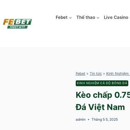
Skip
to
content
Febet
Thể thao
Live Casino
Febet
»
Tin tức
»
Kinh Nghiệm
KINH NGHIỆM CÁ ĐỘ BÓNG ĐÁ
Kèo chấp 0.7
Đá Việt Nam
admin
Tháng 5 5, 2025