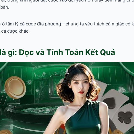
 bàn.
 rõ tâm lý cá cược địa phương—chúng ta yêu thích cảm giác có 
g cá cược khác.
à gì
: Đọc và Tính Toán Kết Quả