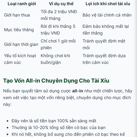
Loại ranh giới
Ví dụ cụ thể
Lợi ích khi chơi tài xỉu
Tối đa 2 triệu VNĐ
Giới hạn thua
Bảo vệ tài chính cá nhân
mỗi tháng
Rời đi khi thắng 5
Đảm bảo không mất lại
Mục tiêu thắng
triệu VNĐ
tiền thắng
Chỉ chơi 1 giờ mỗi
Tránh quyết định mệt
Giới hạn thời gian
phiên
mỏi
Yếu tố kích hoạt
Không chơi khi
Tránh quyết định dựa
cảm xúc
buồn/giận
trên cảm xúc
Tạo Vốn
All-in
Chuyên Dụng Cho
Tài Xỉu
Nếu bạn quyết tâm sử dụng cược
all-in
như một chiến lược, hãy
xem xét việc tạo một vốn riêng biệt, chuyên dụng cho mục đích
này:
Đây nên là số tiền bạn 100% sẵn sàng mất
Thường là 10-20% tổng số tiền cờ bạc của bạn
Khi nó hết, không bổ sung cho đến phiên cờ bạc theo kế