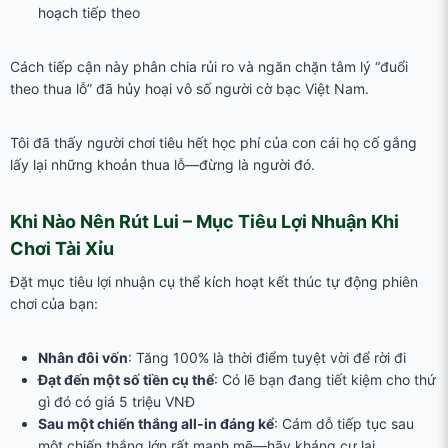
hoạch tiếp theo
Cách tiếp cận này phân chia rủi ro và ngăn chặn tâm lý “đuổi
theo thua lỗ” đã hủy hoại vô số người cờ bạc Việt Nam.
Tôi đã thấy người chơi tiêu hết học phí của con cái họ cố gắng
lấy lại những khoản thua lỗ—đừng là người đó.
Khi Nào Nên Rút Lui – Mục Tiêu Lợi Nhuận Khi
Chơi
Tài Xỉu
Đặt mục tiêu lợi nhuận cụ thể kích hoạt kết thúc tự động phiên
chơi của bạn:
Nhân đôi vốn
: Tăng 100% là thời điểm tuyệt vời để rời đi
Đạt đến một số tiền cụ thể
: Có lẽ bạn đang tiết kiệm cho thứ
gì đó có giá 5 triệu VNĐ
Sau một chiến thắng all-in đáng kể
: Cám dỗ tiếp tục sau
một chiến thắng lớn rất mạnh mẽ—hãy kháng cự lại