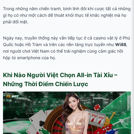
Trong những năm chiến tranh, binh lính đôi khi cược tất cả những
gì họ có như một cách để thoát khỏi thực tế khắc nghiệt mà họ
phải đối mặt.
Ngày nay, truyền thống này vẫn tiếp tục ở cả casino vật lý ở Phú
Quốc hoặc Hồ Tràm và trên các nền tảng trực tuyến như
Wi88
,
nơi người chơi Việt Nam có thể trải nghiệm cùng cảm giác hồi
hộp từ smartphone của họ.
Khi Nào Người Việt Chọn
All-in Tài Xỉu
–
Những Thời Điểm Chiến Lược