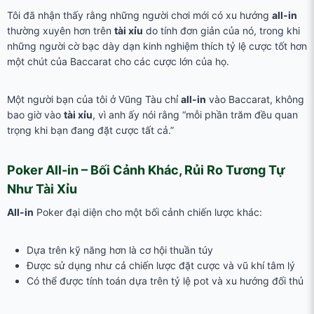
Tôi đã nhận thấy rằng những người chơi mới có xu hướng
all-in
thường xuyên hơn trên
tài xỉu
do tính đơn giản của nó, trong khi
những người cờ bạc dày dạn kinh nghiệm thích tỷ lệ cược tốt hơn
một chút của Baccarat cho các cược lớn của họ.
Một người bạn của tôi ở Vũng Tàu chỉ
all-in
vào Baccarat, không
bao giờ vào
tài xỉu
, vì anh ấy nói rằng “mỗi phần trăm đều quan
trọng khi bạn đang đặt cược tất cả.”
Poker
All-in
– Bối Cảnh Khác, Rủi Ro Tương Tự
Như
Tài Xỉu
All-in
Poker đại diện cho một bối cảnh chiến lược khác:
Dựa trên kỹ năng hơn là cơ hội thuần túy
Được sử dụng như cả chiến lược đặt cược và vũ khí tâm lý
Có thể được tính toán dựa trên tỷ lệ pot và xu hướng đối thủ