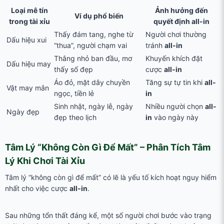
Loại mê tín
Ảnh hưởng đến
Ví dụ phổ biến
trong tài xỉu
quyết định all-in
Thấy đám tang, nghe từ
Người chơi thường
Dấu hiệu xui
“thua”, người chạm vai
tránh
all-in
Thắng nhỏ ban đầu, mơ
Khuyến khích đặt
Dấu hiệu may
thấy số đẹp
cược
all-in
Áo đỏ, mặt dây chuyền
Tăng sự tự tin khi
all-
Vật may mắn
ngọc, tiền lẻ
in
Sinh nhật, ngày lễ, ngày
Nhiều người chọn
all-
Ngày đẹp
đẹp theo lịch
in
vào ngày này
Tâm Lý “Không Còn Gì Để Mất” – Phân Tích Tâm
Lý Khi Chơi
Tài Xỉu
Tâm lý “không còn gì để mất” có lẽ là yếu tố kích hoạt nguy hiểm
nhất cho việc cược
all-in
.
Sau những tổn thất đáng kể, một số người chơi bước vào trạng