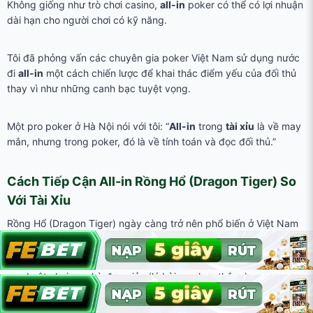
Không giống như trò chơi casino,
all-in
poker có thể có lợi nhuận
dài hạn cho người chơi có kỹ năng.
Tôi đã phỏng vấn các chuyên gia poker Việt Nam sử dụng nước
đi
all-in
một cách chiến lược để khai thác điểm yếu của đối thủ
thay vì như những canh bạc tuyệt vọng.
Một pro poker ở Hà Nội nói với tôi: “
All-in
trong
tài xỉu
là về may
mắn, nhưng trong poker, đó là về tính toán và đọc đối thủ.”
Cách Tiếp Cận
All-in
Rồng Hổ (Dragon Tiger) So
Với
Tài Xỉu
Rồng Hổ (Dragon Tiger) ngày càng trở nên phổ biến ở Việt Nam
cho cược
all-in
vì:
Luật chơi cực kỳ đơn giản (
lá bài
cao hơn thắng)
Giải quyết trò chơi nhanh chóng (dưới 30 giây mỗi vòng)
Tỷ lệ gần 50/50 (lợi thế nhà cái khoảng 3,73%)