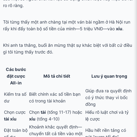
ro rõ ràng.
Tôi từng thấy một anh chàng tại một ván bài ngầm ở Hà Nội run
rẩy khi đẩy toàn bộ số tiền của mình—5 triệu VNĐ—vào
xỉu
.
Khi anh ta thắng, buổi ăn mừng thật sự khác biệt với bất cứ điều
gì tôi từng thấy trước đó.
Các bước
đặt cược
Mô tả chi tiết
Lưu ý quan trọng
All-in
Giúp đưa ra quyết định
Kiểm tra số
Biết chính xác số tiền bạn
có ý thức thay vì bốc
dư
có trong tài khoản
đồng
Chọn cược
Chọn
tài
(tổng 11-17) hoặc
Hiểu rõ luật chơi và tỷ
tài xỉu
xỉu
(tổng 4-10)
lệ cược
Khoảnh khắc quyết định—
Đặt toàn bộ
Hầu hết nền tảng có
chuyển tất cả tiền vào một
số dư
nút “cược tối đa”