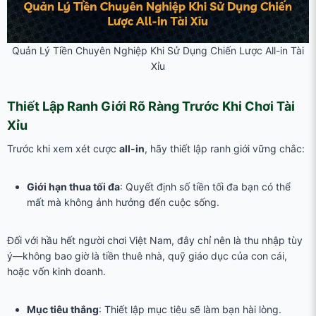
Quản Lý Tiền Chuyên Nghiệp Khi Sử Dụng Chiến Lược All-in Tài
Xỉu
Thiết Lập Ranh Giới Rõ Ràng Trước Khi Chơi
Tài
Xỉu
Trước khi xem xét cược
all-in
, hãy thiết lập ranh giới vững chắc:
Giới hạn thua tối đa
: Quyết định số tiền tối đa bạn có thể
mất mà không ảnh hưởng đến cuộc sống.
Đối với hầu hết người chơi Việt Nam, đây chỉ nên là thu nhập tùy
ý—không bao giờ là tiền thuê nhà, quỹ giáo dục của con cái,
hoặc vốn kinh doanh.
Mục tiêu thắng
: Thiết lập mục tiêu sẽ làm bạn hài lòng.