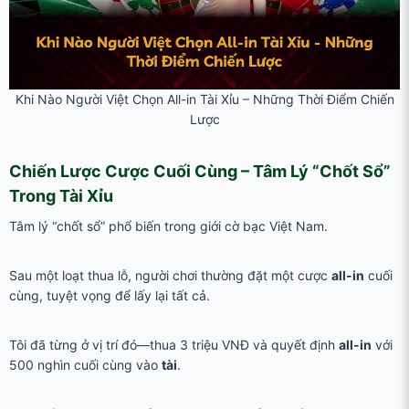
Khi Nào Người Việt Chọn All-in Tài Xỉu – Những Thời Điểm Chiến
Lược
Chiến Lược Cược Cuối Cùng – Tâm Lý “Chốt Sổ”
Trong
Tài Xỉu
Tâm lý “chốt sổ” phổ biến trong giới cờ bạc Việt Nam.
Sau một loạt thua lỗ, người chơi thường đặt một cược
all-in
cuối
cùng, tuyệt vọng để lấy lại tất cả.
Tôi đã từng ở vị trí đó—thua 3 triệu VNĐ và quyết định
all-in
với
500 nghìn cuối cùng vào
tài
.