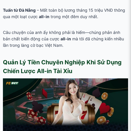
Tuấn từ Đà Nẵng
– Mất toàn bộ lương tháng 15 triệu VNĐ thông
qua một loạt cược
all-in
trong một đêm duy nhất.
Câu chuyện của anh ấy không phải là hiếm—chúng phản ánh
bản chất biến động của cược
all-in
mà tôi đã chứng kiến nhiều
lần trong làng cờ bạc Việt Nam.
Quản Lý Tiền Chuyên Nghiệp Khi Sử Dụng
Chiến Lược
All-in Tài Xỉu