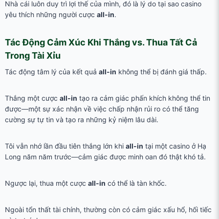
Nhà cái luôn duy trì lợi thế của mình, đó là lý do tại sao casino
yêu thích những người cược
all-in
.
Tác Động Cảm Xúc Khi Thắng vs. Thua Tất Cả
Trong
Tài Xỉu
Tác động tâm lý của kết quả
all-in
không thể bị đánh giá thấp.
Thắng một cược
all-in
tạo ra cảm giác phấn khích không thể tin
được—một sự xác nhận về việc chấp nhận rủi ro có thể tăng
cường sự tự tin và tạo ra những kỷ niệm lâu dài.
Tôi vẫn nhớ lần đầu tiên thắng lớn khi
all-in
tại một casino ở Hạ
Long năm năm trước—cảm giác được minh oan đó thật khó tả.
Ngược lại, thua một cược
all-in
có thể là tàn khốc.
Ngoài tổn thất tài chính, thường còn có cảm giác xấu hổ, hối tiếc