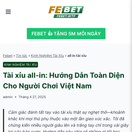
Skip
to
content
FEBET 👍 TẶNG 5M MỖI NGÀY
Febet
»
Tin tức
»
Kinh Nghiệm Tài Xỉu
»
all in tài xỉu
KINH NGHIỆM TÀI XỈU
Tài xỉu all-in: Hướng Dẫn Toàn Diện
Cho Người Chơi Việt Nam
admin
Tháng 4 27, 2025
Cảm giác đánh tất tay vào
tài xỉu
thật sự nghẹt thở—khoảnh
khắc khi mọi thứ phụ thuộc vào một lần gieo xúc xắc. Tôi đã
chứng kiến nhiều người giàu lên và trắng tay chỉ trong vài giây
tại các bàn cược. Hướng dẫn này chia sẻ những gì tôi học