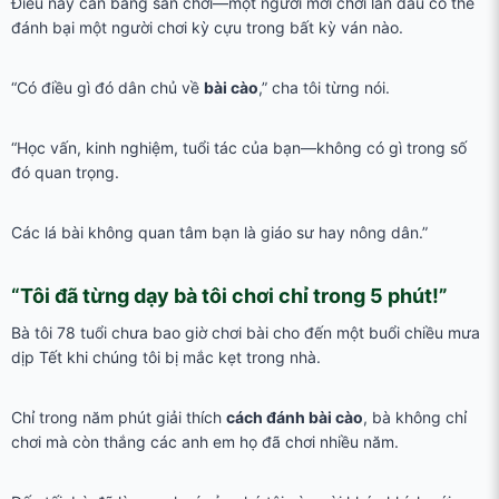
Điều này cân bằng sân chơi—một người mới chơi lần đầu có thể
đánh bại một người chơi kỳ cựu trong bất kỳ ván nào.
“Có điều gì đó dân chủ về
bài cào
,” cha tôi từng nói.
“Học vấn, kinh nghiệm, tuổi tác của bạn—không có gì trong số
đó quan trọng.
Các lá bài không quan tâm bạn là giáo sư hay nông dân.”
“Tôi đã từng dạy bà tôi chơi chỉ trong 5 phút!”
Bà tôi 78 tuổi chưa bao giờ chơi bài cho đến một buổi chiều mưa
dịp Tết khi chúng tôi bị mắc kẹt trong nhà.
Chỉ trong năm phút giải thích
cách đánh bài cào
, bà không chỉ
chơi mà còn thắng các anh em họ đã chơi nhiều năm.