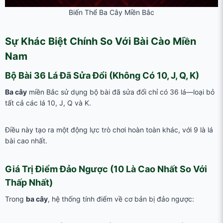
Biến Thể Ba Cây Miền Bắc
Sự Khác Biệt Chính So Với Bài Cào Miền
Nam
Bộ Bài 36 Lá Đã Sửa Đổi (Không Có 10, J, Q, K)
Ba cây
miền Bắc sử dụng bộ bài đã sửa đổi chỉ có 36 lá—loại bỏ
tất cả các lá 10, J, Q và K.
Điều này tạo ra một động lực trò chơi hoàn toàn khác, với 9 là lá
bài cao nhất.
Giá Trị Điểm Đảo Ngược (10 Là Cao Nhất So Với
Thấp Nhất)
Trong
ba cây
, hệ thống tính điểm về cơ bản bị đảo ngược: