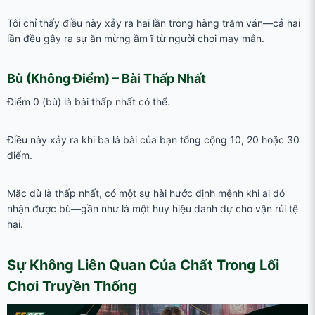
Tôi chỉ thấy điều này xảy ra hai lần trong hàng trăm ván—cả hai
lần đều gây ra sự ăn mừng ầm ĩ từ người chơi may mắn.
Bù (Không Điểm) – Bài Thấp Nhất
Điểm 0 (bù) là bài thấp nhất có thể.
Điều này xảy ra khi ba lá bài của bạn tổng cộng 10, 20 hoặc 30
điểm.
Mặc dù là thấp nhất, có một sự hài hước định mệnh khi ai đó
nhận được bù—gần như là một huy hiệu danh dự cho vận rủi tệ
hại.
Sự Không Liên Quan Của Chất Trong Lối
Chơi Truyền Thống