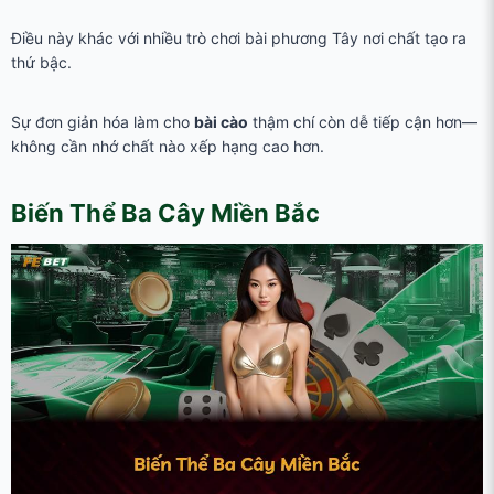
Điều này khác với nhiều trò chơi bài phương Tây nơi chất tạo ra
thứ bậc.
Sự đơn giản hóa làm cho
bài cào
thậm chí còn dễ tiếp cận hơn—
không cần nhớ chất nào xếp hạng cao hơn.
Biến Thể Ba Cây Miền Bắc