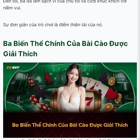
Đến tối, bà đã làm sạch ví của chú tôi và cười khúc khích với
niềm vui.
Sự đơn giản của trò chơi là điểm thiên tài của nó.
Ba Biến Thể Chính Của Bài Cào Được
Giải Thích