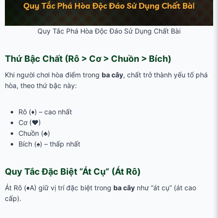
Quy Tắc Phá Hòa Độc Đáo Sử Dụng Chất Bài
Thứ Bậc Chất (Rô > Cơ > Chuồn > Bích)
Khi người chơi hòa điểm trong
ba cây
, chất trở thành yếu tố phá
hòa, theo thứ bậc này:
Rô (♦) – cao nhất
Cơ (♥)
Chuồn (♣)
Bích (♠) – thấp nhất
Quy Tắc Đặc Biệt “Át Cụ” (Át Rô)
Át Rô (♦A) giữ vị trí đặc biệt trong
ba cây
như “át cụ” (át cao
cấp).