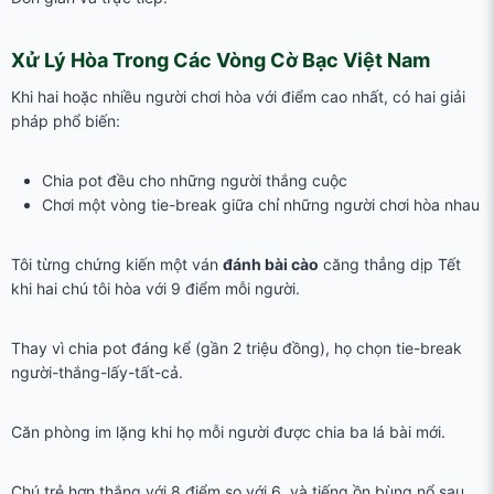
Xử Lý Hòa Trong Các Vòng Cờ Bạc Việt Nam
Khi hai hoặc nhiều người chơi hòa với điểm cao nhất, có hai giải
pháp phổ biến:
Chia pot đều cho những người thắng cuộc
Chơi một vòng tie-break giữa chỉ những người chơi hòa nhau
Tôi từng chứng kiến một ván
đánh bài cào
căng thẳng dịp Tết
khi hai chú tôi hòa với 9 điểm mỗi người.
Thay vì chia pot đáng kể (gần 2 triệu đồng), họ chọn tie-break
người-thắng-lấy-tất-cả.
Căn phòng im lặng khi họ mỗi người được chia ba lá bài mới.
Chú trẻ hơn thắng với 8 điểm so với 6, và tiếng ồn bùng nổ sau