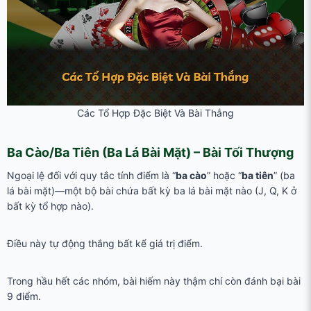
Các Tổ Hợp Đặc Biệt Và Bài Thắng
Ba Cào/Ba Tiên (Ba Lá Bài Mặt) – Bài Tối Thượng
Ngoại lệ đối với quy tắc tính điểm là “
ba cào
” hoặc “
ba tiên
” (ba
lá bài mặt)—một bộ bài chứa bất kỳ ba lá bài mặt nào (J, Q, K ở
bất kỳ tổ hợp nào).
Điều này tự động thắng bất kể giá trị điểm.
Trong hầu hết các nhóm, bài hiếm này thậm chí còn đánh bại bài
9 điểm.