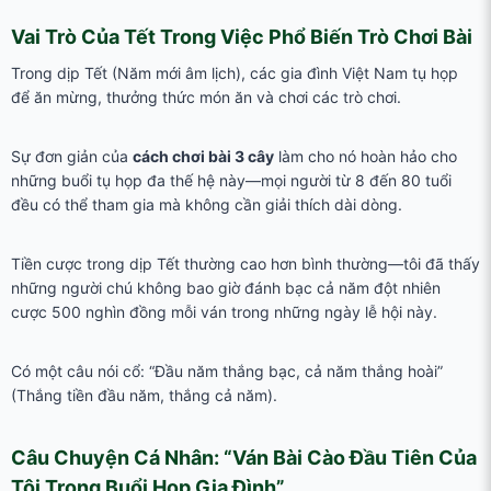
Vai Trò Của Tết Trong Việc Phổ Biến Trò Chơi Bài
Trong dịp Tết (Năm mới âm lịch), các gia đình Việt Nam tụ họp
để ăn mừng, thưởng thức món ăn và chơi các trò chơi.
Sự đơn giản của
cách chơi bài 3 cây
làm cho nó hoàn hảo cho
những buổi tụ họp đa thế hệ này—mọi người từ 8 đến 80 tuổi
đều có thể tham gia mà không cần giải thích dài dòng.
Tiền cược trong dịp Tết thường cao hơn bình thường—tôi đã thấy
những người chú không bao giờ đánh bạc cả năm đột nhiên
cược 500 nghìn đồng mỗi ván trong những ngày lễ hội này.
Có một câu nói cổ: “Đầu năm thắng bạc, cả năm thắng hoài”
(Thắng tiền đầu năm, thắng cả năm).
Câu Chuyện Cá Nhân: “Ván Bài Cào Đầu Tiên Của
Tôi Trong Buổi Họp Gia Đình”