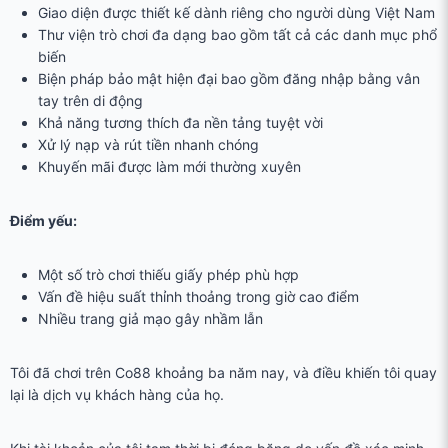
Giao diện được thiết kế dành riêng cho người dùng Việt Nam
Thư viện trò chơi đa dạng bao gồm tất cả các danh mục phổ
biến
Biện pháp bảo mật hiện đại bao gồm đăng nhập bằng vân
tay trên di động
Khả năng tương thích đa nền tảng tuyệt vời
Xử lý nạp và rút tiền nhanh chóng
Khuyến mãi được làm mới thường xuyên
Điểm yếu:
Một số trò chơi thiếu giấy phép phù hợp
Vấn đề hiệu suất thỉnh thoảng trong giờ cao điểm
Nhiều trang giả mạo gây nhầm lẫn
Tôi đã chơi trên Co88 khoảng ba năm nay, và điều khiến tôi quay
lại là dịch vụ khách hàng của họ.