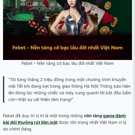
Febet – Nền tảng cờ bạc lâu đời nhất Việt Nam
“Tôi từng thắng 2 triệu đồng trong một chương trình khuyến
mãi Tết khi đang kẹt trong giao thông Hà Nội! Thông báo hiện
lên đúng lúc những chiếc xe máy xung quanh tôi bắt đầu bấm
còi—thật sự cải thiện tâm trạng!”
Febet đã duy trì vị trí là một trong những
nền tảng
game đánh
bài đổi thưởng rút tiền mặt
được tôn trọng nhất Việt Nam vì lý
do chính đáng.