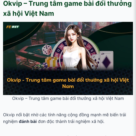
Okvip – Trung tâm game bài đổi thưởng
xã hội Việt Nam
Okvip – Trung tâm game bài đổi thưởng xã hội Việt Nam
Okvip nổi bật nhờ các tính năng cộng đồng mạnh mẽ biến trải
nghiệm
đánh bài
đơn độc thành trải nghiệm xã hội.