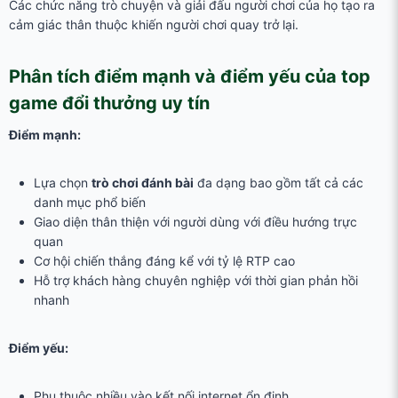
Các chức năng trò chuyện và giải đấu người chơi của họ tạo ra
cảm giác thân thuộc khiến người chơi quay trở lại.
Phân tích điểm mạnh và điểm yếu của top
game đổi thưởng uy tín
Điểm mạnh:
Lựa chọn
trò chơi đánh bài
đa dạng bao gồm tất cả các
danh mục phổ biến
Giao diện thân thiện với người dùng với điều hướng trực
quan
Cơ hội chiến thắng đáng kể với tỷ lệ RTP cao
Hỗ trợ khách hàng chuyên nghiệp với thời gian phản hồi
nhanh
Điểm yếu:
Phụ thuộc nhiều vào kết nối internet ổn định