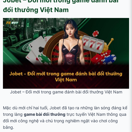
đổi thưởng Việt Nam
Jobet – Đổi mới trong game đánh bài đổi thưởng Việt Nam
Mặc dù mới chỉ hai tuổi, Jobet đã tạo ra những làn sóng đáng kể
trong làng
game bài đổi thưởng
trực tuyến Việt Nam thông qua
đổi mới công nghệ và chú trọng nghiêm ngặt vào chơi công
bằng.