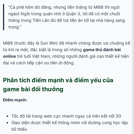
“Cà phê hôm đó đắng, nhưng tiền thắng từ Mi88 thì ngọt
ngào! Ngồi trong quán nhỏ ở Quận 3, tôi đã có một chuỗi
thắng trong Tiến Lên đủ để trả tiền ăn tối tại nhà hàng sang
trọng.”
Mi88 (trước đây là Sun Win) đã nhanh chóng được ưa chuộng kể
từ khi ra mắt, đặc biệt là trong số những
game thủ đánh bài
online
trẻ tuổi Việt Nam, những người đánh giá cao thiết kế hiện
đại và cách tiếp cận ưu tiên di động.
Phân tích điểm mạnh và điểm yếu của
game bài đổi thưởng
Điểm mạnh:
Tốc độ tải trang web cực nhanh ngay cả trên kết nối 3G
Giao diện được thiết kế thông minh với đường cong học tập
tối thiểu