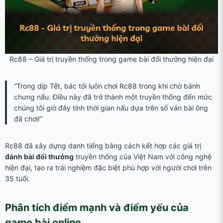
Rc88 – Giá trị truyền thống trong game bài đổi thưởng hiện đại
“Trong dịp Tết, bác tôi luôn chơi Rc88 trong khi chờ bánh
chưng nấu. Điều này đã trở thành một truyền thống đến mức
chúng tôi giờ đây tính thời gian nấu dựa trên số ván bài ông
đã chơi!”
Rc88 đã xây dựng danh tiếng bằng cách kết hợp các giá trị
đánh bài đổi thưởng
truyền thống của Việt Nam với công nghệ
hiện đại, tạo ra trải nghiệm đặc biệt phù hợp với người chơi trên
35 tuổi.
Phân tích điểm mạnh và điểm yếu của
game bài online