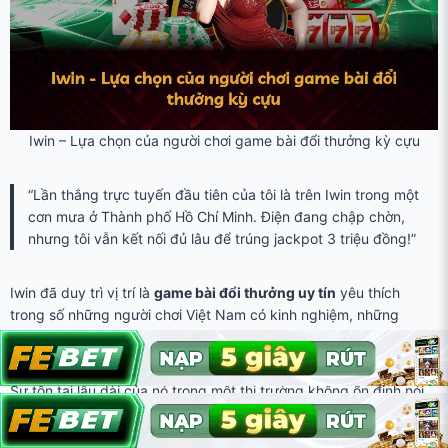
Iwin – Lựa chọn của người chơi game bài đổi thưởng kỳ cựu
“Lần thắng trực tuyến đầu tiên của tôi là trên Iwin trong một
cơn mưa ở Thành phố Hồ Chí Minh. Điện đang chập chờn,
nhưng tôi vẫn kết nối đủ lâu để trúng jackpot 3 triệu đồng!”
Iwin đã duy trì vị trí là
game bài đổi thưởng uy tín
yêu thích
trong số những người chơi Việt Nam có kinh nghiệm, những
người coi trọng sự ổn định hơn các tính năng bắt mắt.
Sự tồn tại lâu dài của nó trong một thị trường không ổn định nói
lên độ tin cậy của nó.