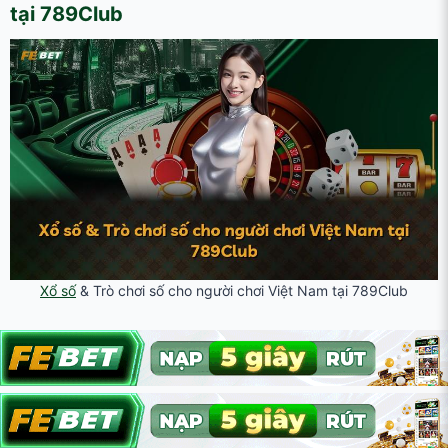
tại 789Club
Xổ số
& Trò chơi số cho người chơi Việt Nam tại 789Club
Phần xổ số kết hợp các yếu tố quen thuộc với người chơi Việt
Nam:
Trò chơi dựa trên định dạng xổ số Việt Nam
Phương pháp lựa chọn số phù hợp với mê tín Việt Nam