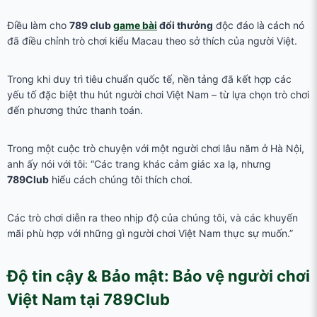
Điều làm cho
789 club
game bài
đổi thưởng
độc đáo là cách nó
đã điều chỉnh trò chơi kiểu Macau theo sở thích của người Việt.
Trong khi duy trì tiêu chuẩn quốc tế, nền tảng đã kết hợp các
yếu tố đặc biệt thu hút người chơi Việt Nam – từ lựa chọn trò chơi
đến phương thức thanh toán.
Trong một cuộc trò chuyện với một người chơi lâu năm ở Hà Nội,
anh ấy nói với tôi: “Các trang khác cảm giác xa lạ, nhưng
789Club
hiểu cách chúng tôi thích chơi.
Các trò chơi diễn ra theo nhịp độ của chúng tôi, và các khuyến
mãi phù hợp với những gì người chơi Việt Nam thực sự muốn.”
Độ tin cậy & Bảo mật: Bảo vệ người chơi
Việt Nam tại 789Club