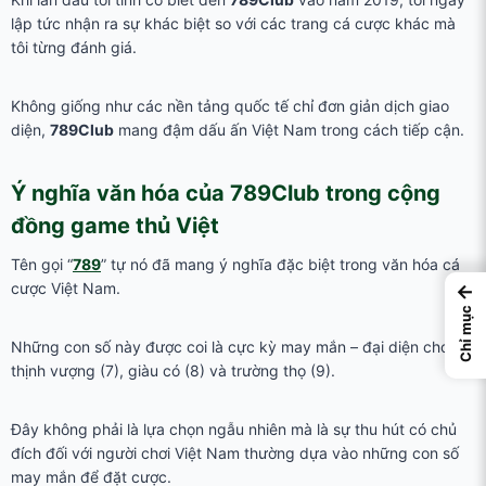
lập tức nhận ra sự khác biệt so với các trang cá cược khác mà
tôi từng đánh giá.
Không giống như các nền tảng quốc tế chỉ đơn giản dịch giao
diện,
789Club
mang đậm dấu ấn Việt Nam trong cách tiếp cận.
Ý nghĩa văn hóa của 789Club
trong cộng
đồng game thủ Việt
Tên gọi “
789
” tự nó đã mang ý nghĩa đặc biệt trong văn hóa cá
cược Việt Nam.
←
Chỉ mục
Những con số này được coi là cực kỳ may mắn – đại diện cho
thịnh vượng (7), giàu có (8) và trường thọ (9).
Đây không phải là lựa chọn ngẫu nhiên mà là sự thu hút có chủ
đích đối với người chơi Việt Nam thường dựa vào những con số
may mắn để đặt cược.