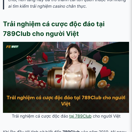
ai tìm kiếm trải nghiệm casino chân thực.
Trải nghiệm cá cược độc đáo tại
789Club
cho người Việt
Trải nghiệm cá cược độc đáo
tại 789Club
cho người Việt
Khi lần đầu tôi tình cờ biết đến
789Club
vào năm 2019, tôi ngay