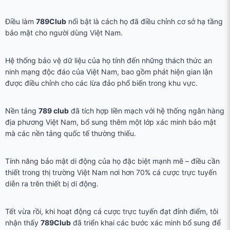
Điều làm
789Club
nổi bật là cách họ đã điều chỉnh cơ sở hạ tầng
bảo mật cho người dùng Việt Nam.
Hệ thống bảo vệ dữ liệu của họ tính đến những thách thức an
ninh mạng độc đáo của Việt Nam, bao gồm phát hiện gian lận
được điều chỉnh cho các lừa đảo phổ biến trong khu vực.
Nền tảng
789 club
đã tích hợp liền mạch với hệ thống ngân hàng
địa phương Việt Nam, bổ sung thêm một lớp xác minh bảo mật
mà các nền tảng quốc tế thường thiếu.
Tính năng bảo mật di động của họ đặc biệt mạnh mẽ – điều cần
thiết trong thị trường Việt Nam nơi hơn 70% cá cược trực tuyến
diễn ra trên thiết bị di động.
Tết vừa rồi, khi hoạt động cá cược trực tuyến đạt đỉnh điểm, tôi
nhận thấy
789Club
đã triển khai các bước xác minh bổ sung để