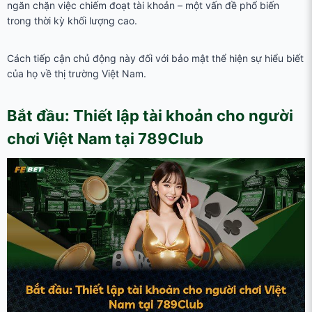
ngăn chặn việc chiếm đoạt tài khoản – một vấn đề phổ biến
trong thời kỳ khối lượng cao.
Cách tiếp cận chủ động này đối với bảo mật thể hiện sự hiểu biết
của họ về thị trường Việt Nam.
Bắt đầu: Thiết lập tài khoản cho người
chơi Việt Nam tại 789Club