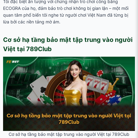
Tôi đặc biệt ấn tượng với chứng nhận trò chơi công bằng
ECOGRA của họ, đảm bảo trò chơi không bị gian lận – một mối
quan tâm phổ biến tôi nghe từ người chơi Việt Nam đã từng bị
lừa bởi các nền tảng mờ ám.
Cơ sở hạ tầng bảo mật tập trung vào người
Việt tại 789Club
Cơ sở hạ tầng bảo mật tập trung vào người Việt tại 789Club