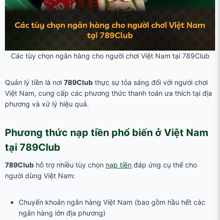
Các tùy chọn ngân hàng cho người chơi Việt Nam tại 789Club
Quản lý tiền là nơi
789Club
thực sự tỏa sáng đối với người chơi
Việt Nam, cung cấp các phương thức thanh toán ưa thích tại địa
phương và xử lý hiệu quả.
Phương thức nạp tiền phổ biến ở Việt Nam
tại 789Club
789Club
hỗ trợ nhiều tùy chọn
nạp tiền
đáp ứng cụ thể cho
người dùng Việt Nam:
Chuyển khoản ngân hàng Việt Nam (bao gồm hầu hết các
ngân hàng lớn địa phương)