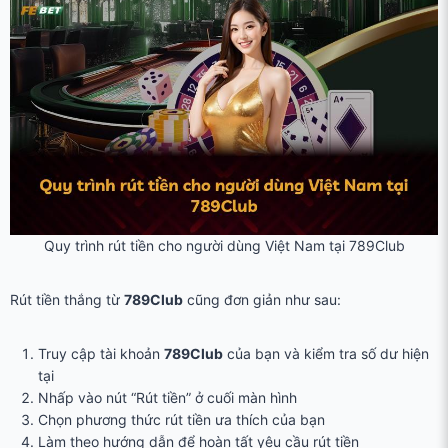
Quy trình rút tiền cho người dùng Việt Nam tại 789Club
Rút tiền thắng từ
789Club
cũng đơn giản như sau:
Truy cập tài khoản
789Club
của bạn và kiểm tra số dư hiện
tại
Nhấp vào nút “Rút tiền” ở cuối màn hình
Chọn phương thức rút tiền ưa thích của bạn
Làm theo hướng dẫn để hoàn tất yêu cầu rút tiền