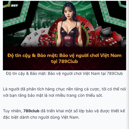
Độ tin cậy & Bảo mật: Bảo vệ người chơi Việt Nam tại 789Club
Là người đã phân tích hàng chục nền tảng cá cược, tôi có thể nói
với bạn rằng bảo mật là nơi nhiều trang còn thiếu sót.
Tuy nhiên,
789club
đã triển khai một số lớp bảo vệ được thiết kế
đặc biệt dành cho người dùng Việt Nam.