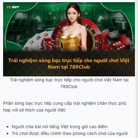
Trải nghiệm sòng bạc trực tiếp cho người chơi Việt Nam tại
789Club
Phần sòng bạc trực tiếp cung cấp trải nghiệm chân thực phù
hợp với sở thích của người Việt:
Người chia bài nói tiếng Việt trong giờ cao điểm
Trò chơi được điều chỉnh theo phong cách chơi của người