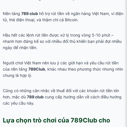
Nền tảng
789 club
hỗ trợ rút tiền về ngân hàng Việt Nam, ví điện
tử, thẻ điện thoại, và thậm chí cả Bitcoin.
Hầu hết các lệnh rút tiền được xử lý trong vòng 5-10 phút –
nhanh hơn đáng kể so với nhiều đối thủ khiến bạn phải đợi nhiều
ngày để nhận tiền.
Người chơi Việt Nam nên lưu ý các giới hạn và yêu cầu rút tiền
của nền tảng
789Club
, khác nhau theo phương thức nhưng nhìn
chung là hợp lý.
Cũng có những cân nhắc về thuế đối với các khoản rút tiền lớn
hơn, mặc dù
789 club
cung cấp hướng dẫn về cách điều hướng
các yêu cầu này.
Lựa chọn trò chơi của 789Club cho