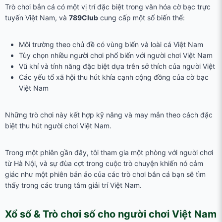
Trò chơi bắn cá có một vị trí đặc biệt trong văn hóa cờ bạc trực
tuyến Việt Nam, và
789Club
cung cấp một số biến thể:
Môi trường theo chủ đề có vùng biển và loài cá Việt Nam
Tùy chọn nhiều người chơi phổ biến với người chơi Việt Nam
Vũ khí và tính năng đặc biệt dựa trên sở thích của người Việt
Các yếu tố xã hội thu hút khía cạnh cộng đồng của cờ bạc
Việt Nam
Những trò chơi này kết hợp kỹ năng và may mắn theo cách đặc
biệt thu hút người chơi Việt Nam.
Trong một phiên gần đây, tôi tham gia một phòng với người chơi
từ Hà Nội, và sự đùa cợt trong cuộc trò chuyện khiến nó cảm
giác như một phiên bản ảo của các trò chơi bắn cá bạn sẽ tìm
thấy trong các trung tâm giải trí Việt Nam.
Xổ số & Trò chơi số cho người chơi Việt Nam