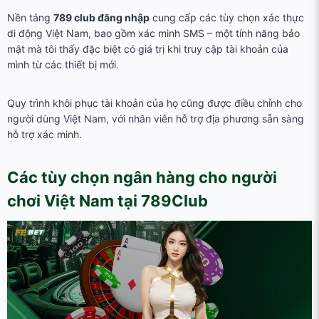
Nền tảng
789 club đăng nhập
cung cấp các tùy chọn xác thực
di động Việt Nam, bao gồm xác minh SMS – một tính năng bảo
mật mà tôi thấy đặc biệt có giá trị khi truy cập tài khoản của
mình từ các thiết bị mới.
Quy trình khôi phục tài khoản của họ cũng được điều chỉnh cho
người dùng Việt Nam, với nhân viên hỗ trợ địa phương sẵn sàng
hỗ trợ xác minh.
Các tùy chọn ngân hàng cho người
chơi Việt Nam tại 789Club