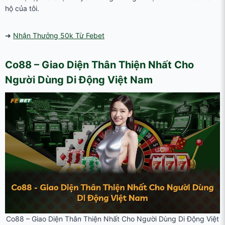
hộ của tôi.
➜
Nhận Thưởng 50k Từ Febet
Co88
– Giao Diện Thân Thiện Nhất Cho
Người Dùng Di Động Việt Nam
Co88 – Giao Diện Thân Thiện Nhất Cho Người Dùng Di Động Việt