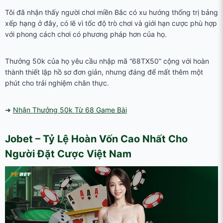
Tôi đã nhận thấy người chơi miền Bắc có xu hướng thống trị bảng
xếp hạng ở đây, có lẽ vì tốc độ trò chơi và giới hạn cược phù hợp
với phong cách chơi có phương pháp hơn của họ.
Thưởng 50k của họ yêu cầu nhập mã “68TX50” cộng với hoàn
thành thiết lập hồ sơ đơn giản, nhưng đáng để mất thêm một
phút cho trải nghiệm chân thực.
➜
Nhận Thưởng 50k Từ 68 Game Bài
Jobet
– Tỷ Lệ Hoàn Vốn Cao Nhất Cho
Người Đặt Cược Việt Nam