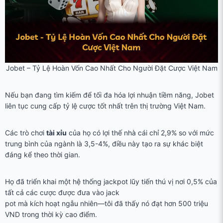
Jobet – Tỷ Lệ Hoàn Vốn Cao Nhất Cho Người Đặt Cược Việt Nam
Nếu bạn đang tìm kiếm để tối đa hóa lợi nhuận tiềm năng, Jobet
liên tục cung cấp tỷ lệ cược tốt nhất trên thị trường Việt Nam.
Các trò chơi
tài xỉu
của họ có lợi thế nhà cái chỉ 2,9% so với mức
trung bình của ngành là 3,5-4%, điều này tạo ra sự khác biệt
đáng kể theo thời gian.
Họ đã triển khai một hệ thống jackpot lũy tiến thú vị nơi 0,5% của
tất cả các cược được đưa vào jack
pot mà kích hoạt ngẫu nhiên—tôi đã thấy nó đạt hơn 500 triệu
VND trong thời kỳ cao điểm.