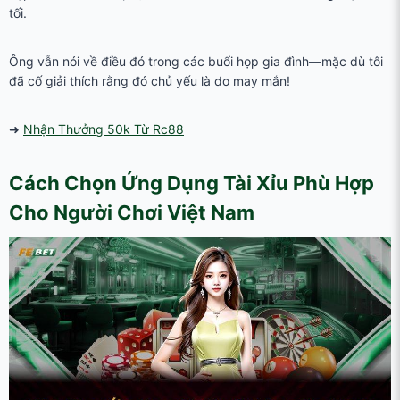
tối.
Ông vẫn nói về điều đó trong các buổi họp gia đình—mặc dù tôi
đã cố giải thích rằng đó chủ yếu là do may mắn!
➜
Nhận Thưởng 50k Từ Rc88
Cách Chọn Ứng Dụng
Tài Xỉu
Phù Hợp
Cho Người Chơi Việt Nam