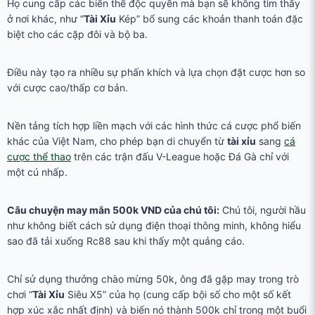
Họ cung cấp các biến thể độc quyền mà bạn sẽ không tìm thấy
ở nơi khác, như “
Tài Xỉu
Kép” bổ sung các khoản thanh toán đặc
biệt cho các cặp đôi và bộ ba.
Điều này tạo ra nhiều sự phấn khích và lựa chọn đặt cược hơn so
với cược cao/thấp cơ bản.
Nền tảng tích hợp liền mạch với các hình thức cá cược phổ biến
khác của Việt Nam, cho phép bạn di chuyển từ
tài xỉu
sang
cá
cược thể thao
trên các trận đấu V-League hoặc Đá Gà chỉ với
một cú nhấp.
Câu chuyện may mắn 500k VND của chú tôi:
Chú tôi, người hầu
như không biết cách sử dụng điện thoại thông minh, không hiểu
sao đã tải xuống Rc88 sau khi thấy một quảng cáo.
Chỉ sử dụng thưởng chào mừng 50k, ông đã gặp may trong trò
chơi “
Tài Xỉu
Siêu X5” của họ (cung cấp bội số cho một số kết
hợp xúc xắc nhất định) và biến nó thành 500k chỉ trong một buổi