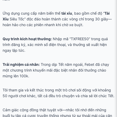
Ứng dụng cung cấp năm biến thể
tài xỉu
, bao gồm chế độ “
Tài
Xỉu
Siêu Tốc” độc đáo hoàn thành các vòng chỉ trong 30 giây—
hoàn hảo cho các phiên nhanh khi chờ xe buýt.
Quy trình kích hoạt thưởng:
Nhập mã “TXFREE50” trong quá
trình đăng ký, xác minh số điện thoại, và thưởng sẽ xuất hiện
ngay lập tức.
Trải nghiệm cá nhân:
Trong dịp Tết năm ngoái, Febet đã chạy
một chương trình khuyến mãi đặc biệt nhân đôi thưởng chào
mừng lên 100k.
Tôi tham gia và kết thúc trong một trò chơi sôi động với khoảng
50 người chơi khác, tất cả đều trò chuyện và chia sẻ lời chúc Tết.
Cảm giác cộng đồng thật tuyệt vời—nhắc tôi nhớ đến những
buổi tụ tập cá cược truyền thống nhưng từ sự thoải mái của căn