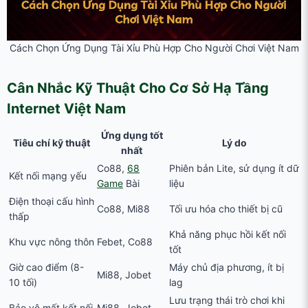
Cách Chọn Ứng Dụng Tài Xỉu Phù Hợp Cho Người Chơi Việt Nam
Cân Nhắc Kỹ Thuật
Cho Cơ Sở Hạ Tầng
Internet Việt Nam
Ứng dụng tốt
Tiêu chí kỹ thuật
Lý do
nhất
Co88,
68
Phiên bản Lite, sử dụng ít dữ
Kết nối mạng yếu
Game
Bài
liệu
Điện thoại cấu hình
Co88, Mi88
Tối ưu hóa cho thiết bị cũ
thấp
Khả năng phục hồi kết nối
Khu vực nông thôn
Febet, Co88
tốt
Giờ cao điểm (8-
Máy chủ địa phương, ít bị
Mi88, Jobet
10 tối)
lag
Lưu trạng thái trò chơi khi
Bảo vệ mất kết nối
Mi88, Jobet