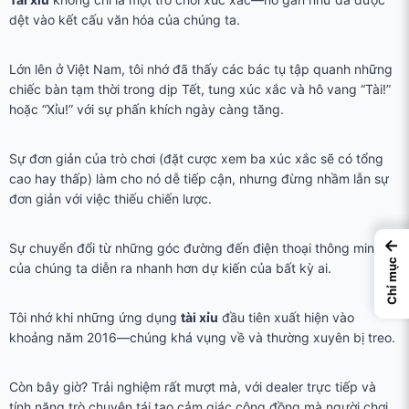
dệt vào kết cấu văn hóa của chúng ta.
Lớn lên ở Việt Nam, tôi nhớ đã thấy các bác tụ tập quanh những
chiếc bàn tạm thời trong dịp Tết, tung xúc xắc và hô vang “Tài!”
hoặc “Xỉu!” với sự phấn khích ngày càng tăng.
Sự đơn giản của trò chơi (đặt cược xem ba xúc xắc sẽ có tổng
cao hay thấp) làm cho nó dễ tiếp cận, nhưng đừng nhầm lẫn sự
đơn giản với việc thiếu chiến lược.
←
Sự chuyển đổi từ những góc đường đến điện thoại thông minh
Chỉ mục
của chúng ta diễn ra nhanh hơn dự kiến của bất kỳ ai.
Tôi nhớ khi những ứng dụng
tài xỉu
đầu tiên xuất hiện vào
khoảng năm 2016—chúng khá vụng về và thường xuyên bị treo.
Còn bây giờ? Trải nghiệm rất mượt mà, với dealer trực tiếp và
tính năng trò chuyện tái tạo cảm giác cộng đồng mà người chơi