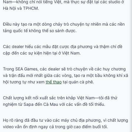
Nam—không chỉ nói tiếng Việt, mà thực sự đặt tại các studio ở
Hà Nội và TPHCM.
Điều này tạo ra một dòng chảy trò chuyện tự nhiên mà các nền
tảng quốc tế không thể so sánh được.
Các dealer hiểu các mẫu đặt cược địa phương và thậm chí đề
cập đến các sự kiện hiện tại ở Việt Nam.
Trong SEA Games, các dealer sẽ trò chuyện về các huy chương
và trận đấu mới nhất giữa các vòng, tạo ra một bầu không khí xã
hội tương tự như xem
thể thao
tại quán cà phê.
Chất lượng kết nối xuất sắc trên khắp Việt Nam—tôi đã thử
nghiệm từ Sapa đến Cà Mau với các vấn đề tối thiểu.
Họ rõ ràng đã đầu tư vào các máy chủ địa phương, vì chất lượng
video vẫn ổn định ngay cả trong giờ cao điểm buổi tối.