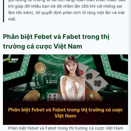
khi giúp đỡ nhiều bạn bè đã nhầm lẫn (đôi khi với những sai
lầm tốn kém), tôi quyết định phân tích rõ ràng một lần và mãi
mãi.
Phân biệt Febet và Fabet
trong thị
trường cá cược Việt Nam
Phân biệt Febet và Fabet trong thị trường cá cược Việt Nam