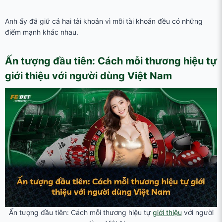
Anh ấy đã giữ cả hai tài khoản vì mỗi tài khoản đều có những
điểm mạnh khác nhau.
Ấn tượng đầu tiên: Cách mỗi thương hiệu tự
giới thiệu với người dùng Việt Nam
Ấn tượng đầu tiên: Cách mỗi thương hiệu tự
giới thiệu
với người