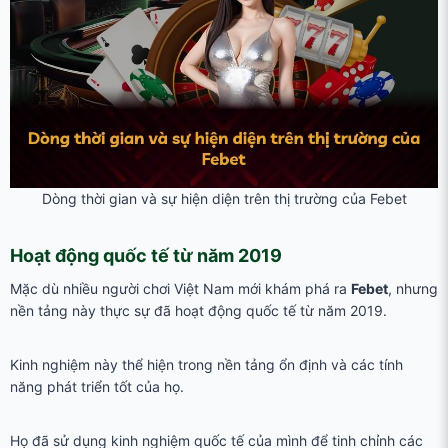
Dòng thời gian và sự hiện diện trên thị trường của Febet
Hoạt động quốc tế từ năm 2019
Mặc dù nhiều người chơi Việt Nam mới khám phá ra
Febet
, nhưng
nền tảng này thực sự đã hoạt động quốc tế từ năm 2019.
Kinh nghiệm này thể hiện trong nền tảng ổn định và các tính
năng phát triển tốt của họ.
Họ đã sử dụng kinh nghiệm quốc tế của mình để tinh chỉnh các