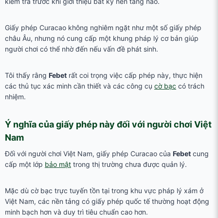
kiểm tra trước khi giới thiệu bất kỳ nền tảng nào.
Giấy phép Curacao không nghiêm ngặt như một số giấy phép
châu Âu, nhưng nó cung cấp một khung pháp lý cơ bản giúp
người chơi có thể nhờ đến nếu vấn đề phát sinh.
Tôi thấy rằng
Febet
rất coi trọng việc cấp phép này, thực hiện
các thủ tục xác minh cần thiết và các công cụ
cờ bạc
có trách
nhiệm.
Ý nghĩa của giấy phép này đối với người chơi Việt
Nam
Đối với người chơi Việt Nam, giấy phép Curacao của
Febet
cung
cấp một lớp
bảo mật
trong thị trường chưa được quản lý.
Mặc dù cờ bạc trực tuyến tồn tại trong khu vực pháp lý xám ở
Việt Nam, các nền tảng có giấy phép quốc tế thường hoạt động
minh bạch hơn và duy trì tiêu chuẩn cao hơn.