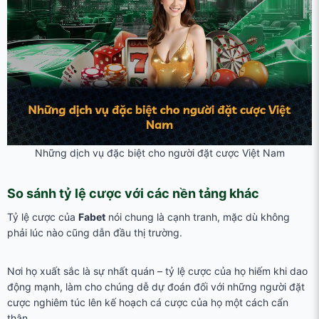
Những dịch vụ đặc biệt cho người đặt cược Việt Nam
So sánh tỷ lệ cược với các nền tảng khác
Tỷ lệ cược của
Fabet
nói chung là cạnh tranh, mặc dù không
phải lúc nào cũng dẫn đầu thị trường.
Nơi họ xuất sắc là sự nhất quán – tỷ lệ cược của họ hiếm khi dao
động mạnh, làm cho chúng dễ dự đoán đối với những người đặt
cược nghiêm túc lên kế hoạch cá cược của họ một cách cẩn
thận.