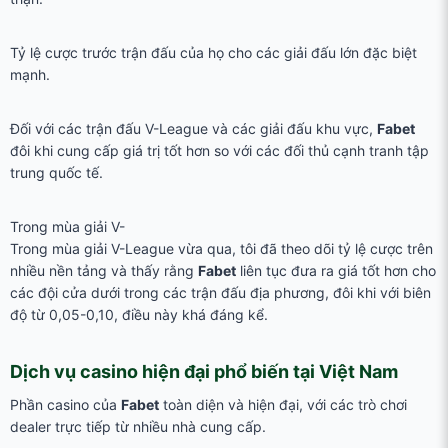
Tỷ lệ cược trước trận đấu của họ cho các giải đấu lớn đặc biệt
mạnh.
Đối với các trận đấu V-League và các giải đấu khu vực,
Fabet
đôi khi cung cấp giá trị tốt hơn so với các đối thủ cạnh tranh tập
trung quốc tế.
Trong mùa giải V-
Trong mùa giải V-League vừa qua, tôi đã theo dõi tỷ lệ cược trên
nhiều nền tảng và thấy rằng
Fabet
liên tục đưa ra giá tốt hơn cho
các đội cửa dưới trong các trận đấu địa phương, đôi khi với biên
độ từ 0,05-0,10, điều này khá đáng kể.
Dịch vụ casino hiện đại phổ biến tại Việt Nam
Phần casino của
Fabet
toàn diện và hiện đại, với các trò chơi
dealer trực tiếp từ nhiều nhà cung cấp.