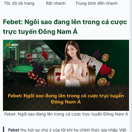
Tốc độ tải trang
Rất nhanh
Trung bình đến nhanh
Febet
: Ngôi sao đang lên trong cá cược
trực tuyến Đông Nam Á
Febet: Ngôi sao đang lên trong cá cược trực tuyến Đông Nam Á
Febet
thu hút sự chú ý của tôi khi họ chính thức gia nhập Việt