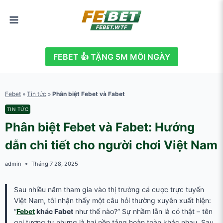
Skip
to
content
FEBET 👍 TẶNG 5M MỖI NGÀY
Febet
»
Tin tức
»
Phân biệt Febet và Fabet
TIN TỨC
Phân biệt Febet và Fabet: Hướng
dẫn chi tiết cho người chơi Việt Nam
admin
Tháng 7 28, 2025
Sau nhiều năm tham gia vào thị trường cá cược trực tuyến
Việt Nam, tôi nhận thấy một câu hỏi thường xuyên xuất hiện:
“
Febet
khác Fabet
như thế nào?” Sự nhầm lẫn là có thật – tên
gọi tương tự nhưng là hai nền tảng hoàn toàn khác nhau. Sau