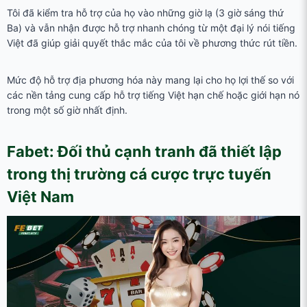
Tôi đã kiểm tra hỗ trợ của họ vào những giờ lạ (3 giờ sáng thứ
Ba) và vẫn nhận được hỗ trợ nhanh chóng từ một đại lý nói tiếng
Việt đã giúp giải quyết thắc mắc của tôi về phương thức rút tiền.
Mức độ hỗ trợ địa phương hóa này mang lại cho họ lợi thế so với
các nền tảng cung cấp hỗ trợ tiếng Việt hạn chế hoặc giới hạn nó
trong một số giờ nhất định.
Fabet
: Đối thủ cạnh tranh đã thiết lập
trong thị trường cá cược trực tuyến
Việt Nam