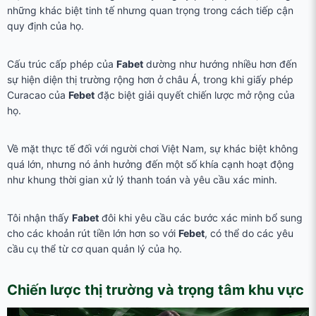
những khác biệt tinh tế nhưng quan trọng trong cách tiếp cận
quy định của họ.
Cấu trúc cấp phép của
Fabet
dường như hướng nhiều hơn đến
sự hiện diện thị trường rộng hơn ở châu Á, trong khi giấy phép
Curacao của
Febet
đặc biệt giải quyết chiến lược mở rộng của
họ.
Về mặt thực tế đối với người chơi Việt Nam, sự khác biệt không
quá lớn, nhưng nó ảnh hưởng đến một số khía cạnh hoạt động
như khung thời gian xử lý thanh toán và yêu cầu xác minh.
Tôi nhận thấy
Fabet
đôi khi yêu cầu các bước xác minh bổ sung
cho các khoản rút tiền lớn hơn so với
Febet
, có thể do các yêu
cầu cụ thể từ cơ quan quản lý của họ.
Chiến lược thị trường và trọng tâm khu vực