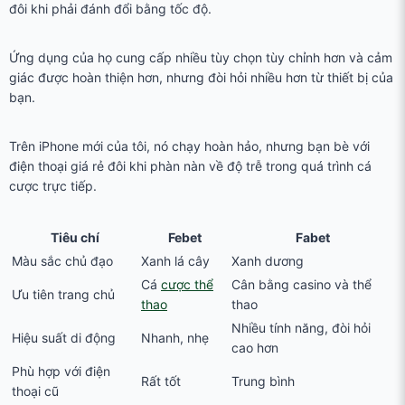
đôi khi phải đánh đổi bằng tốc độ.
Ứng dụng của họ cung cấp nhiều tùy chọn tùy chỉnh hơn và cảm
giác được hoàn thiện hơn, nhưng đòi hỏi nhiều hơn từ thiết bị của
bạn.
Trên iPhone mới của tôi, nó chạy hoàn hảo, nhưng bạn bè với
điện thoại giá rẻ đôi khi phàn nàn về độ trễ trong quá trình cá
cược trực tiếp.
Tiêu chí
Febet
Fabet
Màu sắc chủ đạo
Xanh lá cây
Xanh dương
Cá
cược thể
Cân bằng casino và thể
Ưu tiên trang chủ
thao
thao
Nhiều tính năng, đòi hỏi
Hiệu suất di động
Nhanh, nhẹ
cao hơn
Phù hợp với điện
Rất tốt
Trung bình
thoại cũ