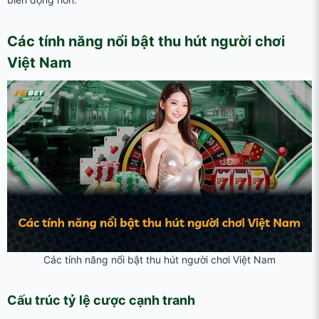
Các tính năng nổi bật thu hút người chơi
Việt Nam
Các tính năng nổi bật thu hút người chơi Việt Nam
Cấu trúc tỷ lệ cược cạnh tranh