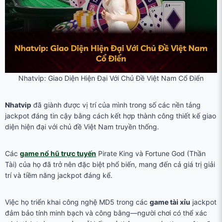
Nhatvip: Giao Diện Hiện Đại Với Chủ Đề Việt Nam Cổ Điển
Nhatvip
đã giành được vị trí của mình trong số các nền tảng
jackpot đáng tin cậy bằng cách kết hợp thành công thiết kế giao
diện hiện đại với chủ đề Việt Nam truyền thống.
Các
game nổ hũ trực tuyến
Pirate King và Fortune God (Thần
Tài) của họ đã trở nên đặc biệt phổ biến, mang đến cả giá trị giải
trí và tiềm năng jackpot đáng kể.
Việc họ triển khai công nghệ MD5 trong các
game tài xỉu
jackpot
đảm bảo tính minh bạch và công bằng—người chơi có thể xác