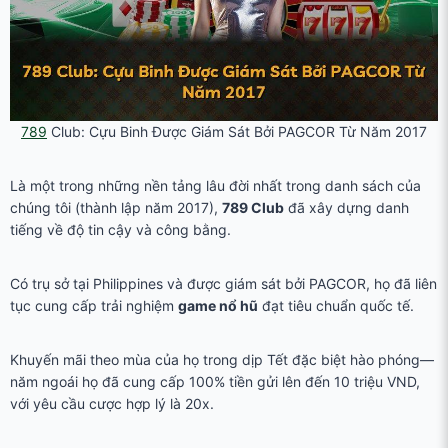
789
Club: Cựu Binh Được Giám Sát Bởi PAGCOR Từ Năm 2017
Là một trong những nền tảng lâu đời nhất trong danh sách của
chúng tôi (thành lập năm 2017),
789 Club
đã xây dựng danh
tiếng về độ tin cậy và công bằng.
Có trụ sở tại Philippines và được giám sát bởi PAGCOR, họ đã liên
tục cung cấp trải nghiệm
game nổ hũ
đạt tiêu chuẩn quốc tế.
Khuyến mãi theo mùa của họ trong dịp Tết đặc biệt hào phóng—
năm ngoái họ đã cung cấp 100% tiền gửi lên đến 10 triệu VND,
với yêu cầu cược hợp lý là 20x.