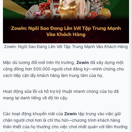
Zowin: Ngôi Sao Đang Lên Với Tập Trung Mạnh Vào Khách Hàng
Mặc dù tương đối mới trên thị trường,
Zowin
đã xây dựng một
cộng đồng hơn 500.000 người chơi đăng ký—minh chứng cho
cách tiếp cận lấy khách hàng làm trung tâm của họ.
Hoạt động sửa lỗi và hỗ trợ kỹ thuật nhanh chóng của họ đã
mang lại danh tiếng về độ tin cậy.
Các hoạt động khuyến mãi của
Zowin
tập trung vào việc giữ
chân người chơi hơn là chỉ thu hút—chương trình khách hàng
thân thiết của họ thưởng cho việc chơi nhất quán với tiền thưởng