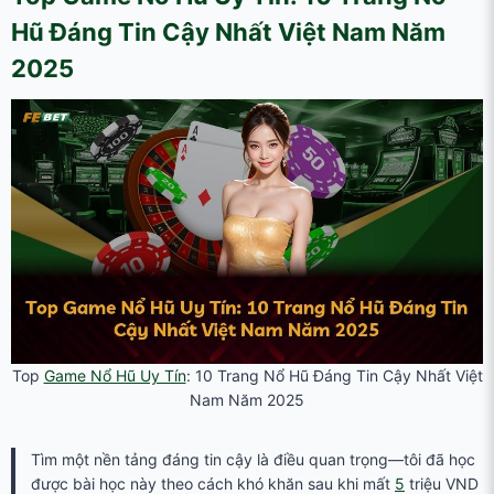
Hũ Đáng Tin Cậy Nhất Việt Nam Năm
2025
Top
Game Nổ Hũ Uy Tín
: 10 Trang Nổ Hũ Đáng Tin Cậy Nhất Việt
Nam Năm 2025
Tìm một nền tảng đáng tin cậy là điều quan trọng—tôi đã học
được bài học này theo cách khó khăn sau khi mất
5
triệu VND