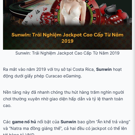
Sunwin: Trải Nghiệm Jackpot Cao Cấp Từ Năm 2019
Ra mắt vào năm 2019 với trụ sở tại Costa Rica,
Sunwin
hoạt
động dưới giấy phép Curacao eGaming.
Nền tảng này đã nhanh chóng thu hút hàng trăm nghìn người
chơi thường xuyên nhờ giao diện hấp dẫn và tỷ lệ thanh toán
cao.
Các
game nổ hủ
nổi bật của
Sunwin
bao gồm “Ăn khế trả vàng”
và “Natra ma đồng giáng thế”, cả hai đều có jackpot có thể lên
tới hàng tỷ VND.