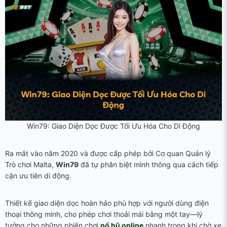
Win79: Giao Diện Dọc Được Tối Ưu Hóa Cho Di Động
Ra mắt vào năm 2020 và được cấp phép bởi Cơ quan Quản lý
Trò chơi Malta,
Win79
đã tự phân biệt mình thông qua cách tiếp
cận ưu tiên di động.
Thiết kế giao diện dọc hoàn hảo phù hợp với người dùng điện
thoại thông minh, cho phép chơi thoải mái bằng một tay—lý
tưởng cho những phiên chơi
nổ hũ online
nhanh trong khi chờ xe