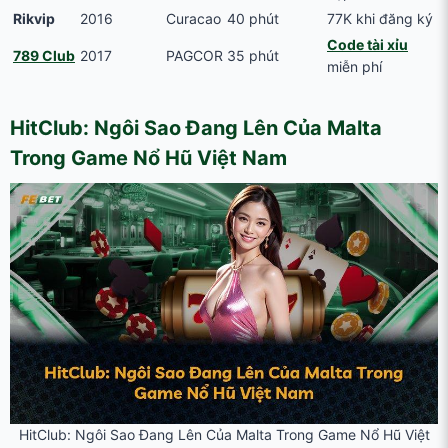
Rikvip
2016
Curacao
40 phút
77K khi đăng ký
Code tài xỉu
789 Club
2017
PAGCOR
35 phút
miễn phí
HitClub
: Ngôi Sao Đang Lên Của Malta
Trong
Game Nổ Hũ
Việt Nam
HitClub: Ngôi Sao Đang Lên Của Malta Trong Game Nổ Hũ Việt