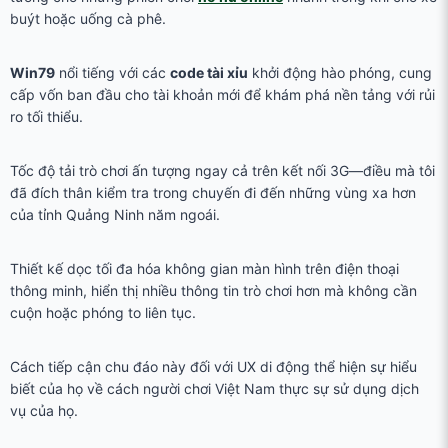
buýt hoặc uống cà phê.
Win79
nổi tiếng với các
code tài xỉu
khởi động hào phóng, cung
cấp vốn ban đầu cho tài khoản mới để khám phá nền tảng với rủi
ro tối thiểu.
Tốc độ tải trò chơi ấn tượng ngay cả trên kết nối 3G—điều mà tôi
đã đích thân kiểm tra trong chuyến đi đến những vùng xa hơn
của tỉnh Quảng Ninh năm ngoái.
Thiết kế dọc tối đa hóa không gian màn hình trên điện thoại
thông minh, hiển thị nhiều thông tin trò chơi hơn mà không cần
cuộn hoặc phóng to liên tục.
Cách tiếp cận chu đáo này đối với UX di động thể hiện sự hiểu
biết của họ về cách người chơi Việt Nam thực sự sử dụng dịch
vụ của họ.