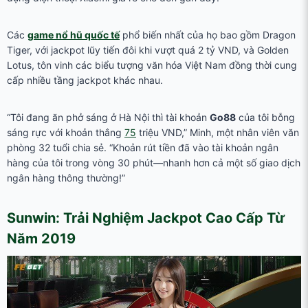
Các
game nổ hũ quốc tế
phổ biến nhất của họ bao gồm Dragon
Tiger, với jackpot lũy tiến đôi khi vượt quá 2 tỷ VND, và Golden
Lotus, tôn vinh các biểu tượng văn hóa Việt Nam đồng thời cung
cấp nhiều tầng jackpot khác nhau.
“Tôi đang ăn phở sáng ở Hà Nội thì tài khoản
Go88
của tôi bỗng
sáng rực với khoản thắng
75
triệu VND,” Minh, một nhân viên văn
phòng 32 tuổi chia sẻ. “Khoản rút tiền đã vào tài khoản ngân
hàng của tôi trong vòng 30 phút—nhanh hơn cả một số giao dịch
ngân hàng thông thường!”
Sunwin
: Trải Nghiệm Jackpot Cao Cấp Từ
Năm 2019