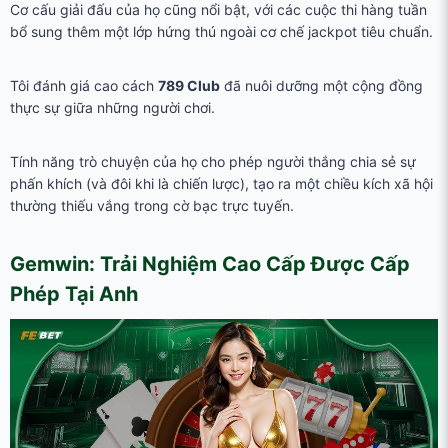
Cơ cấu giải đấu của họ cũng nổi bật, với các cuộc thi hàng tuần
bổ sung thêm một lớp hứng thú ngoài cơ chế jackpot tiêu chuẩn.
Tôi đánh giá cao cách
789 Club
đã nuôi dưỡng một cộng đồng
thực sự giữa những người chơi.
Tính năng trò chuyện của họ cho phép người thắng chia sẻ sự
phấn khích (và đôi khi là chiến lược), tạo ra một chiều kích xã hội
thường thiếu vắng trong cờ bạc trực tuyến.
Gemwin
: Trải Nghiệm Cao Cấp Được Cấp
Phép Tại Anh