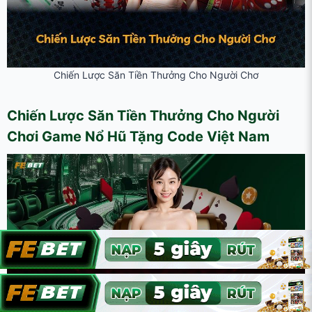
Chiến Lược Săn Tiền Thưởng Cho Người Chơ
Chiến Lược Săn Tiền Thưởng Cho Người
Chơi
Game Nổ Hũ Tặng Code
Việt Nam