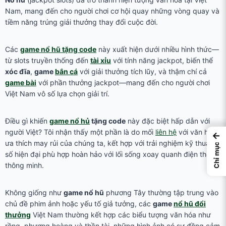
Nam, mang đến cho người chơi cơ hội quay những vòng quay và
tiềm năng trúng giải thưởng thay đổi cuộc đời.
Các
game nổ hũ tặng code
này xuất hiện dưới nhiều hình thức—
từ slots truyền thống đến
tài xỉu
với tính năng jackpot, biến thể
xóc đĩa
,
game
bắn cá
với giải thưởng tích lũy, và thậm chí cả
game bài
với phần thưởng jackpot—mang đến cho người chơi
Việt Nam vô số lựa chọn giải trí.
Điều gì khiến
game nổ hủ
tặng code
này đặc biệt hấp dẫn với
người Việt? Tôi nhận thấy một phần là do mối
liên hệ
với văn hóa
←
ưa thích may rủi của chúng ta, kết hợp với trải nghiệm kỹ thuật
Chỉ mục
số hiện đại phù hợp hoàn hảo với lối sống xoay quanh điện thoại
thông minh.
Không giống như
game nổ hũ
phương Tây thường tập trung vào
chủ đề phim ảnh hoặc yếu tố giả tưởng, các
game
nổ hũ đổi
thưởng
Việt Nam thường kết hợp các biểu tượng văn hóa như
rồng, phượng hoàng và thần tài, những hình ảnh có sự đồng cảm