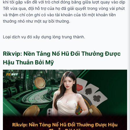
khi tôi gặp vấn đề với trò chơi đóng băng giữa lượt quay vào dịp
Tết vừa qua, đội hỗ trợ của họ đã giải quyết trong vòng vài phút
và thậm chí còn ghi có vào tài khoản của tôi một khoản tiền
thưởng nhỏ như một sự bồi thường.
Loại dịch vụ đó xây dựng lòng trung thành.
Rikvip
: Nền Tảng
Nổ Hũ Đổi Thưởng
Được
Hậu Thuẫn Bởi Mỹ