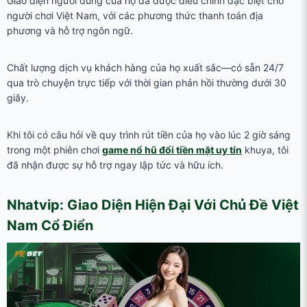
Giao diện người dùng của họ đã được điều chỉnh đặc biệt cho
người chơi Việt Nam, với các phương thức thanh toán địa
phương và hỗ trợ ngôn ngữ.
Chất lượng dịch vụ khách hàng của họ xuất sắc—có sẵn 24/7
qua trò chuyện trực tiếp với thời gian phản hồi thường dưới 30
giây.
Khi tôi có câu hỏi về quy trình rút tiền của họ vào lúc 2 giờ sáng
trong một phiên chơi
game nổ hũ đổi tiền mặt uy tín
khuya, tôi
đã nhận được sự hỗ trợ ngay lập tức và hữu ích.
Nhatvip
: Giao Diện Hiện Đại Với Chủ Đề Việt
Nam Cổ Điển